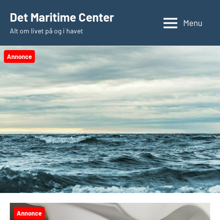
Videre
Det Maritime Center
til
Menu
Alt om livet på og i havet
indhold
Annonce
Annonce