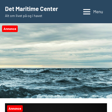
Videre
Det Maritime Center
til
Menu
Alt om livet på og i havet
indhold
Annonce
Annonce