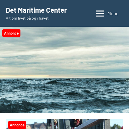
Videre
Det Maritime Center
til
Menu
Alt om livet på og i havet
indhold
Annonce
Annonce