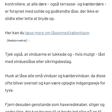
kontrollere, at alle døre – også terrasse- og kælderdøre –
er forsynet med solide og godkendte låse, der ikke er
slidte eller lette at bryde op.
Her kan du
læse mere om låsesmed københavn
.
Tjek også, at vinduerne er lukkede og – hvis muligt – låst
med vindueslåse eller sikringsbeslag.
Husk at låse alle små vinduer og kældervinduer, da disse
ofte bliver overset og kan være oplagte indgangsveje for
tyve.
Fjern desuden genstande som haveredskaber, stiger og
andre ting, der kan bruges til at bryde ind eller nå op til