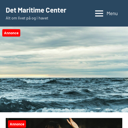
Videre
Det Maritime Center
til
Menu
Alt om livet på og i havet
indhold
Annonce
Annonce