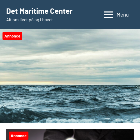
Videre
Det Maritime Center
til
Menu
Alt om livet på og i havet
indhold
Annonce
Annonce