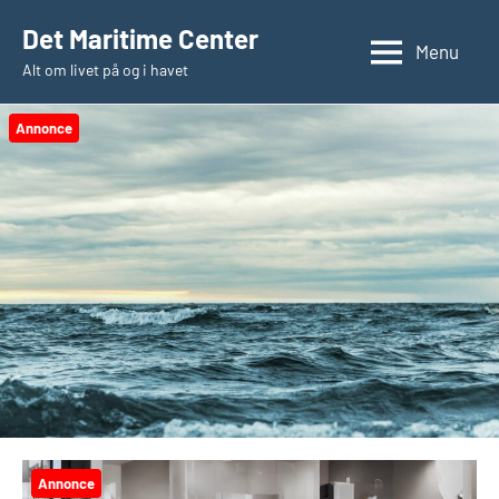
Videre
Det Maritime Center
til
Menu
Alt om livet på og i havet
indhold
Annonce
Annonce