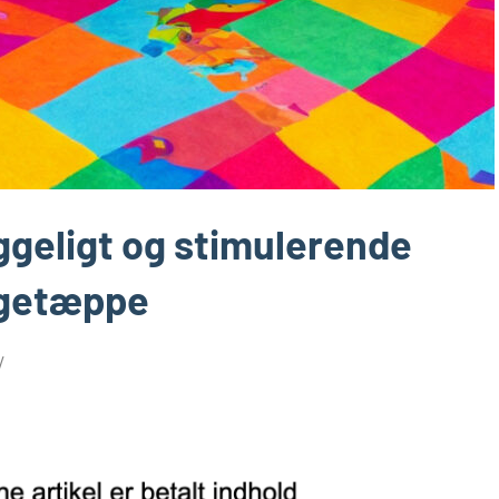
ggeligt og stimulerende
egetæppe