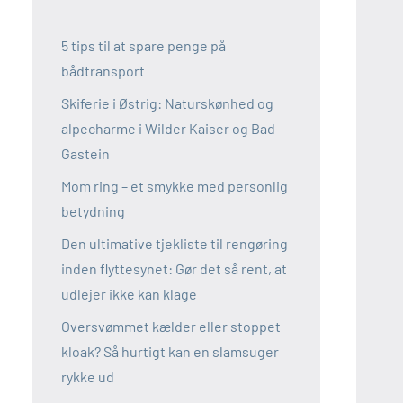
5 tips til at spare penge på
bådtransport
Skiferie i Østrig: Naturskønhed og
alpecharme i Wilder Kaiser og Bad
Gastein
Mom ring – et smykke med personlig
betydning
Den ultimative tjekliste til rengøring
inden flyttesynet: Gør det så rent, at
udlejer ikke kan klage
Oversvømmet kælder eller stoppet
kloak? Så hurtigt kan en slamsuger
rykke ud