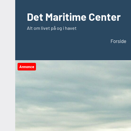
Videre
til
Det Maritime Center
indhold
Alt om livet på og i havet
Forside
Annonce