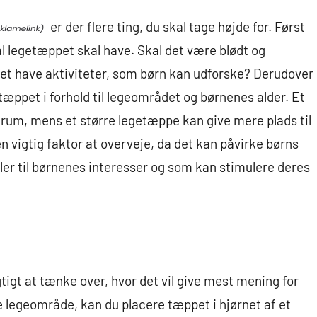
er der flere ting, du skal tage højde for. Først
l legetæppet skal have. Skal det være blødt og
l det have aktiviteter, som børn kan udforske? Derudover
etæppet i forhold til legeområdet og børnenes alder. Et
e rum, mens et større legetæppe kan give mere plads til
en vigtig faktor at overveje, da det kan påvirke børns
aler til børnenes interesser og som kan stimulere deres
gtigt at tænke over, hvor det vil give mest mening for
e legeområde, kan du placere tæppet i hjørnet af et